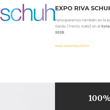
EXPO RIVA SCHU
Participaremos también en la p
Garda (Trento, Italia)
en el
Esta
2025
.
www.exporivaschuh.it
100% 