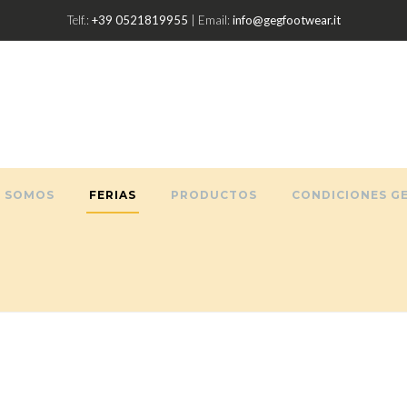
Telf.:
+39 0521819955
| Email:
info@gegfootwear.it
S SOMOS
FERIAS
PRODUCTOS
CONDICIONES G