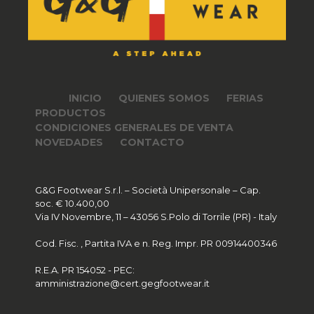
INICIO
QUIENES SOMOS
FERIAS
PRODUCTOS
CONDICIONES GENERALES DE VENTA
NOVEDADES
CONTACTO
G&G Footwear S.r.l. – Società Unipersonale – Cap.
soc. € 10.400,00
Via IV Novembre, 11 – 43056 S.Polo di Torrile (PR) - Italy
Cod. Fisc. , Partita IVA e n. Reg. Impr. PR 00914400346
R.E.A. PR 154052 - PEC:
amministrazione@cert.gegfootwear.it