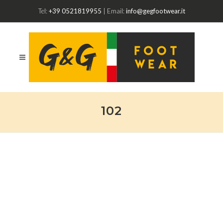
Tel:
+39 0521819955
| Email:
info@gegfootwear.it
102