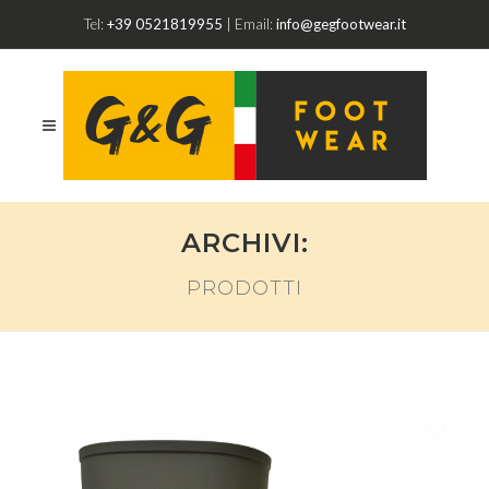
Tel:
+39 0521819955
| Email:
info@gegfootwear.it
ARCHIVI:
PRODOTTI