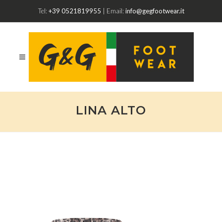
Tel:
+39 0521819955
| Email:
info@gegfootwear.it
LINA ALTO