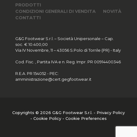
PRODOTTI
CONDIZIONI GENERALI DI VENDITA
NOVITÀ
CONTATTI
G&G Footwear S.r.l. – Società Unipersonale – Cap.
soc. € 10.400,00
Via IV Novembre, 11 – 43056 S.Polo di Torrile (PR) - Italy
Cod. Fisc. , Partita IVA e n. Reg. Impr. PR 00914400346
R.E.A. PR 154052 - PEC:
amministrazione@cert.gegfootwear.it
Copyrights © 2026 G&G Footwear S.r.l. -
Privacy Policy
-
Cookie Policy
-
Cookie Preferences