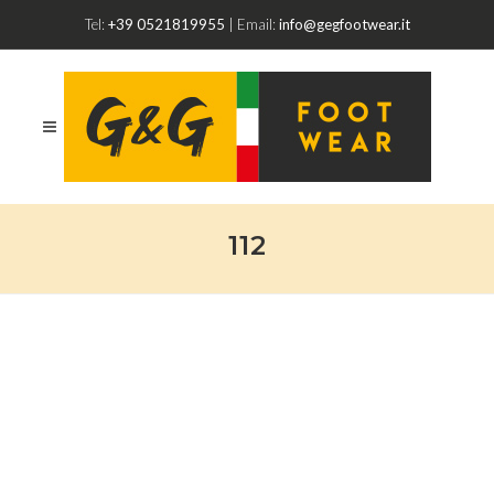
Tel:
+39 0521819955
| Email:
info@gegfootwear.it
112