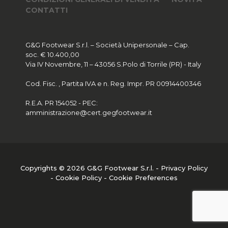
CONTATTI
G&G Footwear S.r.l. – Società Unipersonale – Cap.
soc. € 10.400,00
Via IV Novembre, 11 – 43056 S.Polo di Torrile (PR) - Italy
Cod. Fisc. , Partita IVA e n. Reg. Impr. PR 00914400346
R.E.A. PR 154052 - PEC:
amministrazione@cert.gegfootwear.it
Copyrights © 2026 G&G Footwear S.r.l. -
Privacy Policy
-
Cookie Policy
-
Cookie Preferences