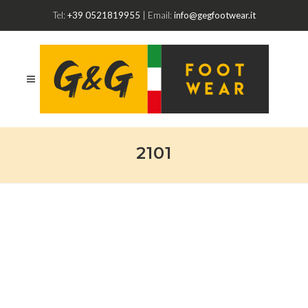
Tel:
+39 0521819955
| Email:
info@gegfootwear.it
2101