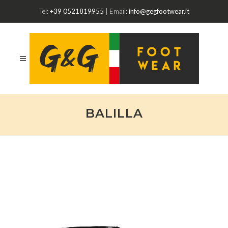
Tel:
+39 0521819955
| Email:
info@gegfootwear.it
BALILLA