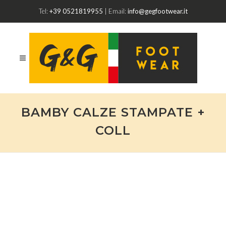
Tel:
+39 0521819955
| Email:
info@gegfootwear.it
BAMBY CALZE STAMPATE +
COLL