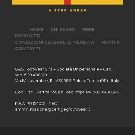
HOME
CHI SIAMO
FIERE
PRODOTTI
CONDIZIONI GENERALI DI VENDITA
NOVITÀ
CONTATTI
G&G Footwear S.r.l. – Società Unipersonale – Cap.
soc. € 10.400,00
Via IV Novembre, 11 – 43056 S.Polo di Torrile (PR) - Italy
Cod. Fisc. , Partita IVA e n. Reg. Impr. PR 00914400346
R.E.A. PR 154052 - PEC:
amministrazione@cert.gegfootwear.it