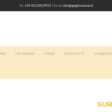
Tel:
+39 0521819955
| Email:
info@gegfootwear.it
OME
CHI SIAMO
FIERE
PRODOTTI
CONDIZIO
SUR