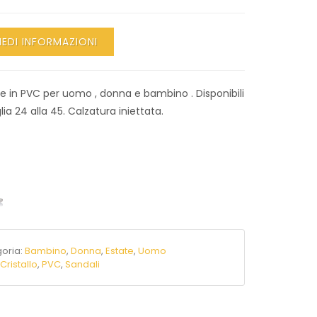
IEDI INFORMAZIONI
e in PVC per uomo , donna e bambino . Disponibili
lia 24 alla 45. Calzatura iniettata.
oria:
Bambino
,
Donna
,
Estate
,
Uomo
:
Cristallo
,
PVC
,
Sandali