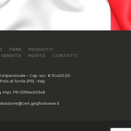
O
FIERE
PRODOTTI
I VENDITA
NOVITÀ
CONTATTI
 Unipersonale – Cap. soc. € 10.400,00
lo di Torrile (PR) - Italy
Reg. Impr. PR 00914400346
strazione@cert.gegfootwear.it