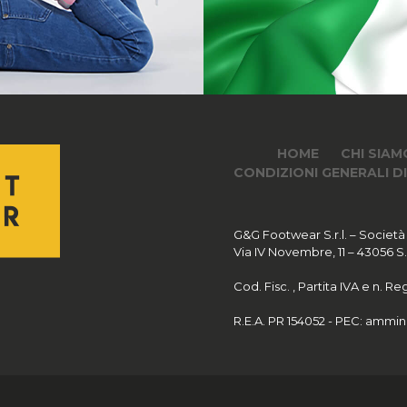
HOME
CHI SIAM
CONDIZIONI GENERALI D
G&G Footwear S.r.l. – Società
Via IV Novembre, 11 – 43056 S.Po
Cod. Fisc. , Partita IVA e n. 
R.E.A. PR 154052 - PEC:
ammini