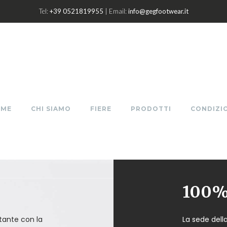
Tel:
+39 0521819955
| Email:
info@gegfootwear.it
OME
CHI SIAMO
FIERE
PRODOTTI
CONDIZIO
100% 
ante con la
La sede dell