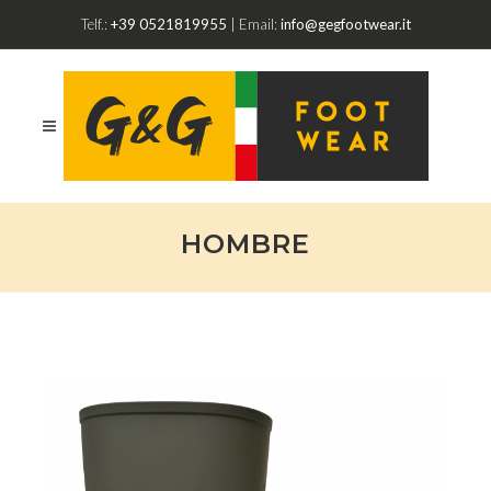
Telf.:
+39 0521819955
| Email:
info@gegfootwear.it
HOMBRE