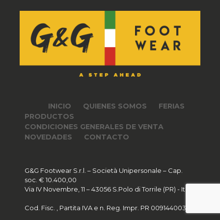
INICIO
QUIENES SOMOS
FERIAS
PRODUCTOS
CONDICIONES GENERALES DE VENTA
NOVEDADES
CONTACTO
G&G Footwear S.r.l. – Società Unipersonale – Cap.
soc. € 10.400,00
Via IV Novembre, 11 – 43056 S.Polo di Torrile (PR) - Italy
Cod. Fisc. , Partita IVA e n. Reg. Impr. PR 00914400346