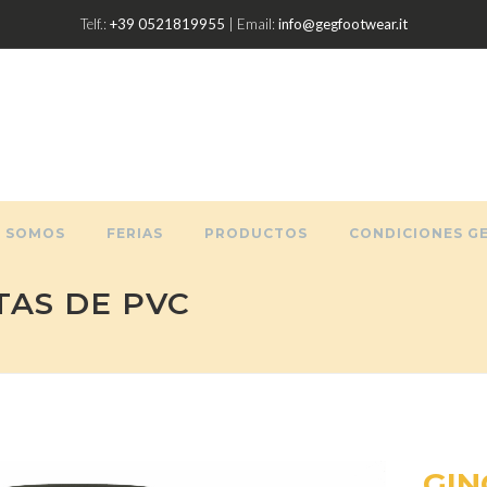
Telf.:
+39 0521819955
| Email:
info@gegfootwear.it
S SOMOS
FERIAS
PRODUCTOS
CONDICIONES G
TAS DE PVC
GIN