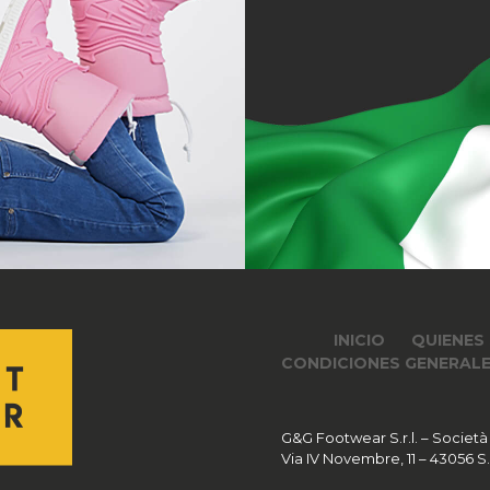
INICIO
QUIENES
CONDICIONES GENERALE
G&G Footwear S.r.l. – Società
Via IV Novembre, 11 – 43056 S.Po