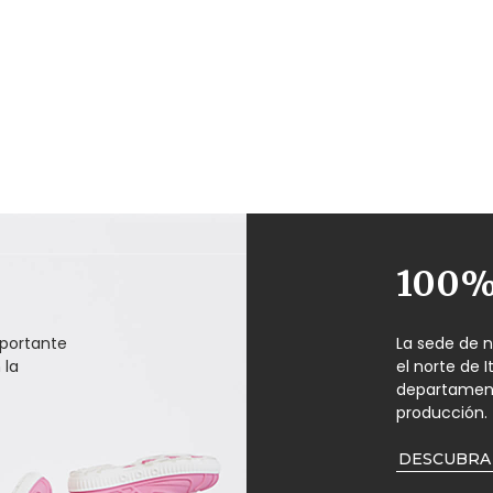
100% 
portante
La sede de 
 la
el norte de 
departamento
producción.
DESCUBRA