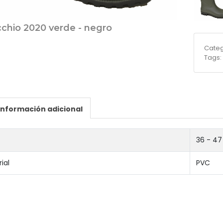
chio 2020 verde - negro
Categ
Tags
Información adicional
36 - 47
ial
PVC