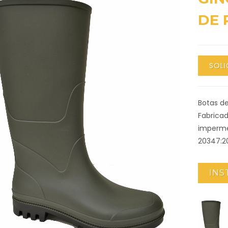
DE 
SOLI
Botas de
Fabrica
impermea
20347:20
INS