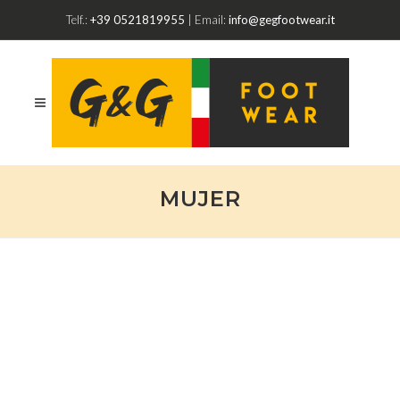
Telf.:
+39 0521819955
| Email:
info@gegfootwear.it
MUJER