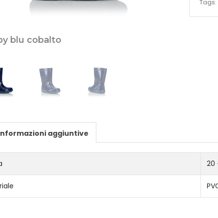
Tags
y blu cobalto
Informazioni aggiuntive
a
20 
iale
PV