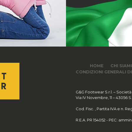
HOME
CHI SIAM
CONDIZIONI GENERALI D
G&G Footwear S.r.l. – Società
Via IV Novembre, 11 – 43056 S.Po
Cod. Fisc. , Partita IVA e n. 
R.E.A. PR 154052 - PEC:
ammini