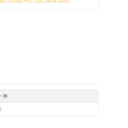
:
Blu
,
Cobalto
,
PVC
,
rosso
,
Stivali
,
verde
- 35
C