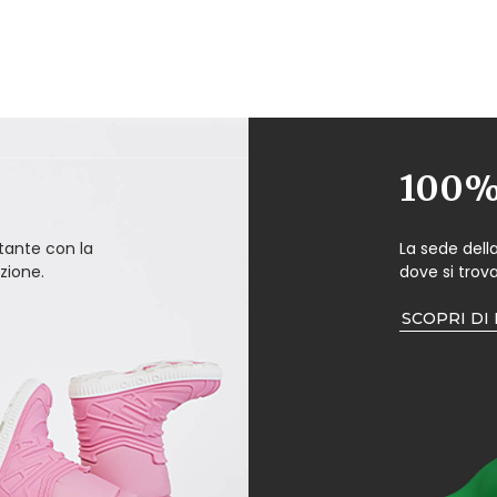
100% 
ante con la
La sede dell
zione.
dove si trova
SCOPRI DI