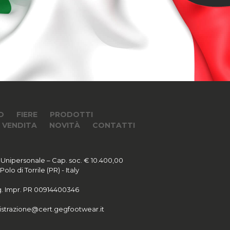
O
FIERE
PRODOTTI
I VENDITA
NOVITÀ
CONTATTI
 Unipersonale – Cap. soc. € 10.400,00
lo di Torrile (PR) - Italy
Reg. Impr. PR 00914400346
strazione@cert.gegfootwear.it