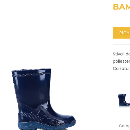
BAM
RICH
Stivali 
poliester
Calzatur
Categ