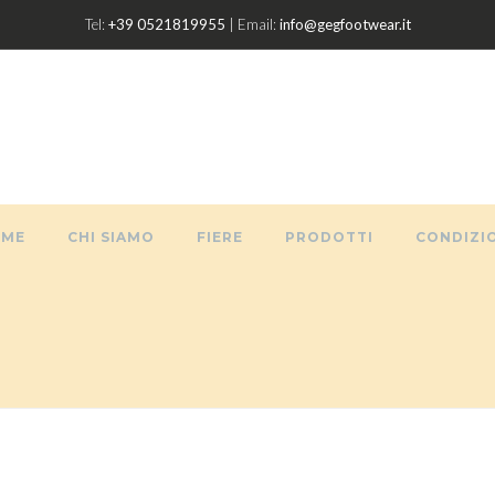
Tel:
+39 0521819955
| Email:
info@gegfootwear.it
OME
CHI SIAMO
FIERE
PRODOTTI
CONDIZIO