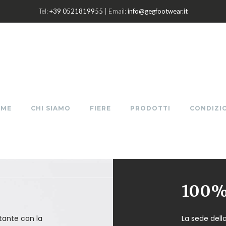
Tel:
+39 0521819955
| Email:
info@gegfootwear.it
OME
CHI SIAMO
FIERE
PRODOTTI
CONDIZIO
100% 
ante con la
La sede dell