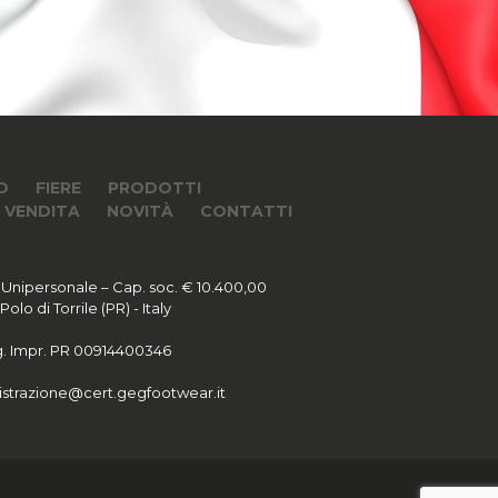
O
FIERE
PRODOTTI
I VENDITA
NOVITÀ
CONTATTI
 Unipersonale – Cap. soc. € 10.400,00
lo di Torrile (PR) - Italy
Reg. Impr. PR 00914400346
strazione@cert.gegfootwear.it