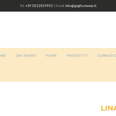
Tel:
+39 0521819955
| Email:
info@gegfootwear.it
OME
CHI SIAMO
FIERE
PRODOTTI
CONDIZIO
LIN