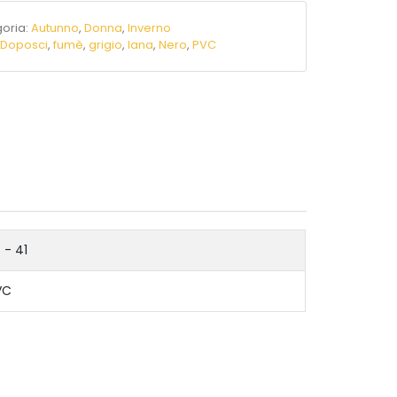
oria:
Autunno
,
Donna
,
Inverno
:
Doposci
,
fumè
,
grigio
,
lana
,
Nero
,
PVC
 - 41
VC