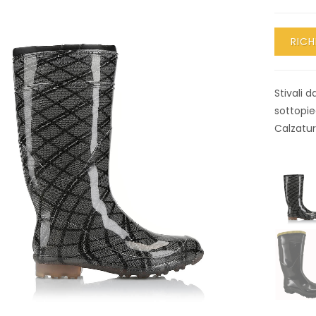
RICH
Stivali 
sottopied
Calzatur