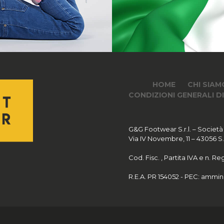
HOME
CHI SIAM
CONDIZIONI GENERALI D
G&G Footwear S.r.l. – Società
Via IV Novembre, 11 – 43056 S.Po
Cod. Fisc. , Partita IVA e n. 
R.E.A. PR 154052 - PEC:
ammini