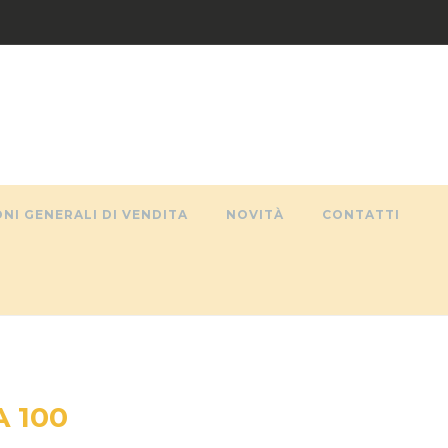
NI GENERALI DI VENDITA
NOVITÀ
CONTATTI
A 100