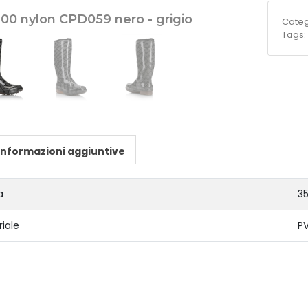
100 nylon CPD059 nero - grigio
Categ
Tags
Informazioni aggiuntive
a
35
iale
P