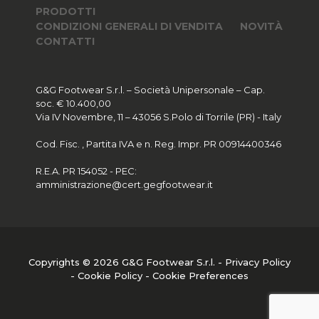
PRODOTTI
CONDIZIONI GENERALI DI VENDITA
NOVITÀ
CONTATTI
G&G Footwear S.r.l. – Società Unipersonale – Cap.
soc. € 10.400,00
Via IV Novembre, 11 – 43056 S.Polo di Torrile (PR) - Italy
Cod. Fisc. , Partita IVA e n. Reg. Impr. PR 00914400346
R.E.A. PR 154052 - PEC:
amministrazione@cert.gegfootwear.it
Copyrights © 2026 G&G Footwear S.r.l. -
Privacy Policy
-
Cookie Policy
-
Cookie Preferences