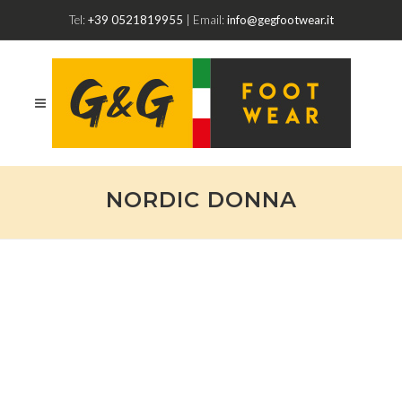
Tel:
+39 0521819955
| Email:
info@gegfootwear.it
NORDIC DONNA