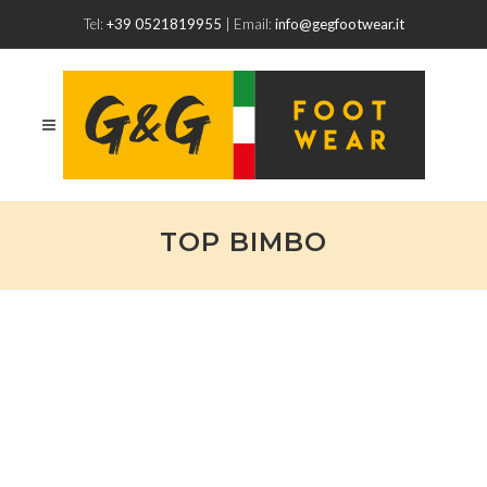
Tel:
+39 0521819955
| Email:
info@gegfootwear.it
TOP BIMBO