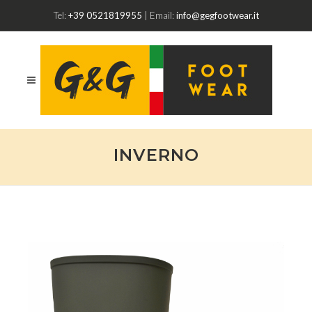
Tel:
+39 0521819955
| Email:
info@gegfootwear.it
INVERNO